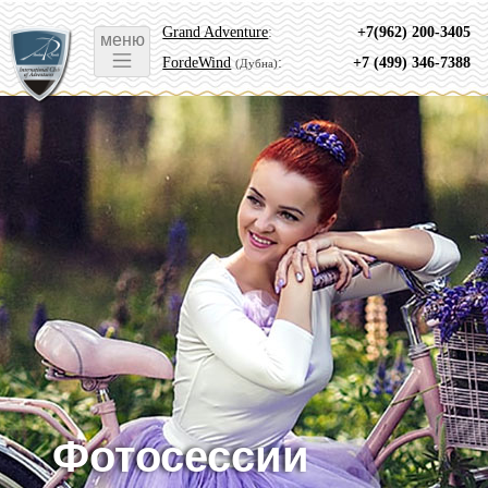
Grand Adventure
:
+7(962) 200-3405
меню
FordeWind
:
+7 (499) 346-7388
(Дубна)
Фотосессии