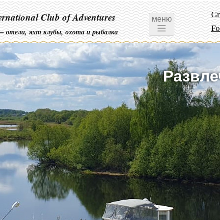
Gr
ernational Club of Adventures
меню
Fo
— отели, яхт клубы, охота и рыбалка
Развле