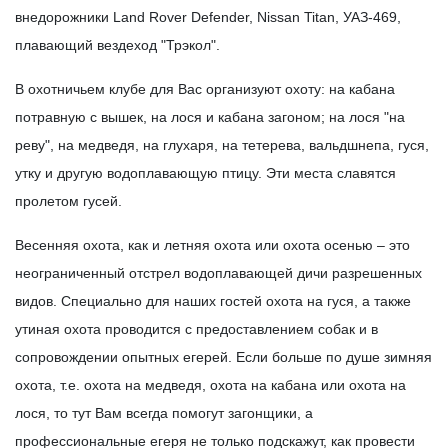
внедорожники Land Rover Defender, Nissan Titan, УАЗ-469,
плавающий вездеход "Трэкол".
В охотничьем клубе для Вас организуют охоту: на кабана
потравную с вышек, на лося и кабана загоном; на лося "на
реву", на медведя, на глухаря, на тетерева, вальдшнепа, гуся,
утку и другую водоплавающую птицу. Эти места славятся
пролетом гусей.
Весенняя охота, как и летняя охота или охота осенью – это
неограниченный отстрел водоплавающей дичи разрешенных
видов. Специально для наших гостей охота на гуся, а также
утиная охота проводится с предоставлением собак и в
сопровождении опытных егерей. Если больше по душе зимняя
охота, т.е. охота на медведя, охота на кабана или охота на
лося, то тут Вам всегда помогут загонщики, а
профессиональные егеря не только подскажут, как провести