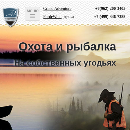
Grand Adventure
:
+7(962) 200-3405
меню
FordeWind
:
+7 (499) 346-7388
(Дубна)
Охота и рыбалка
На собственных угодьях