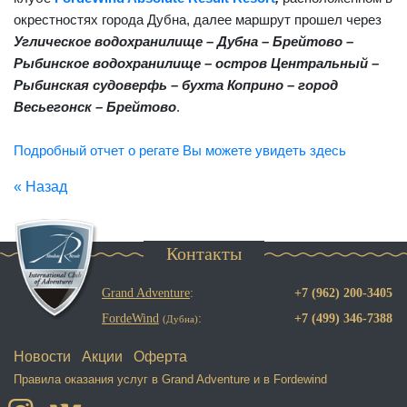
окрестностях города Дубна, далее маршрут прошел через
Углическое водохранилище – Дубна – Брейтово –
Рыбинское водохранилище – остров Центральный –
Рыбинская судоверфь – бухта Коприно – город
Весьегонск – Брейтово
.
Подробный отчет о регате Вы можете увидеть здесь
« Назад
Контакты
Grand Adventure
:
+7 (962) 200-3405
FordeWind
:
+7 (499) 346-7388
(Дубна)
Новости
Акции
Оферта
Правила оказания услуг в
Grand Adventure
и в
Fordewind