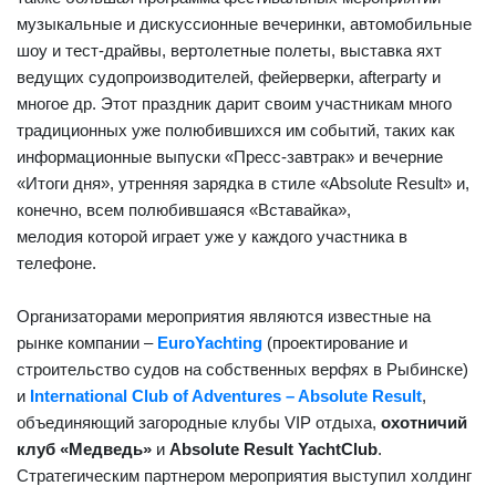
музыкальные и дискуссионные вечеринки, автомобильные
шоу и тест-драйвы, вертолетные полеты, выставка яхт
ведущих судопроизводителей, фейерверки,
afterparty
и
многое др. Этот праздник дарит своим участникам много
традиционных уже полюбившихся им событий, таких как
информационные выпуски «Пресс-завтрак» и вечерние
«Итоги дня», утренняя зарядка в стиле «
Absolute
Result
» и,
конечно, всем полюбившаяся «Вставайка»,
мелодия которой играет уже у каждого участника в
телефоне.
Организаторами мероприятия являются известные на
рынке компании –
Euro
Y
aсhting
(проектирование и
строительство судов на собственных верфях в Рыбинске)
и
International Club of Adventures – Absolute Result
,
объединяющий загородные клубы
VIP
отдыха,
охотничий
клуб «Медведь»
и
Absolute Result YaсhtClub
.
Стратегическим партнером мероприятия выступил холдинг