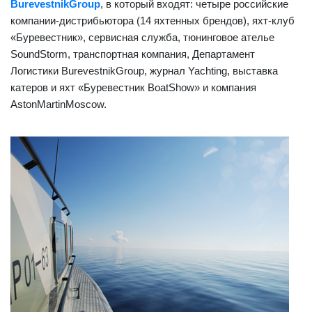
Burevestnik
Group
, в который входят: четыре российские
компании-дистрибьютора (14 яхтенных брендов), яхт-клуб
«Буревестник», сервисная служба, тюнинговое ателье
Sound
Storm
, транспортная компания, Департамент
Логистики
Burevestnik
Group
, журнал
Yachting
, выставка
катеров и яхт «Буревестник
Boat
Show
» и компания
Aston
Martin
Moscow
.