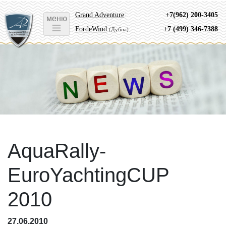
Grand Adventure
:
+7(962) 200-3405
меню
FordeWind
:
+7 (499) 346-7388
(Дубна)
AquaRally-
EuroYaсhtingCUP
2010
27.06.2010