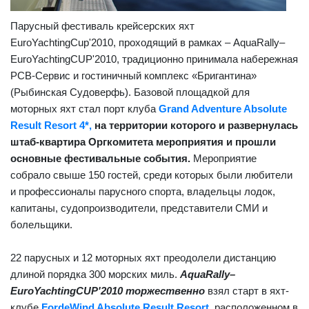
Парусный фестиваль крейсерских яхт
EuroYachting
C
u
p'
2010, проходящий в рамках – AquaRally–
EuroYaсhtingCUP'2010, традиционно принимала набережная
РСВ-Сервис и гостиничный комплекс «Бригантина»
(Рыбинская Судоверфь). Базовой площадкой для
моторных яхт стал порт клуба
Grand
Adventure
Absolute
Result
Resort
4*,
на территории которого и развернулась
штаб-квартира Оргкомитета мероприятия и прошли
основные фестивальные события.
Мероприятие
собрало свыше 150 гостей, среди которых были любители
и профессионалы парусного спорта, владельцы лодок,
капитаны, судопроизводители, представители СМИ и
болельщики.
22 парусных и 12 моторных яхт преодолели дистанцию
длиной порядка 300 морских миль.
AquaRally–
EuroYaсhtingCUP'2010 торжественно
взял старт в яхт-
клубе
FordeWind Absolute Result Resort
,
расположенном в