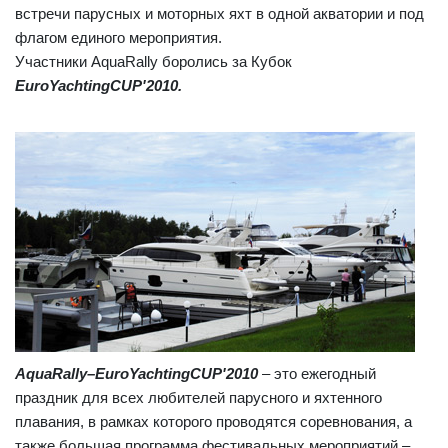
встречи парусных и моторных яхт в одной акватории и под
флагом единого мероприятия.
Участники
AquaRally
боролись за Кубок
EuroYaсhtingCUP'2010.
AquaRally–EuroYaсhtingCUP'2010
– это ежегодный
праздник для всех любителей парусного и яхтенного
плавания, в рамках которого проводятся соревнования, а
также большая программа фестивальных мероприятий –