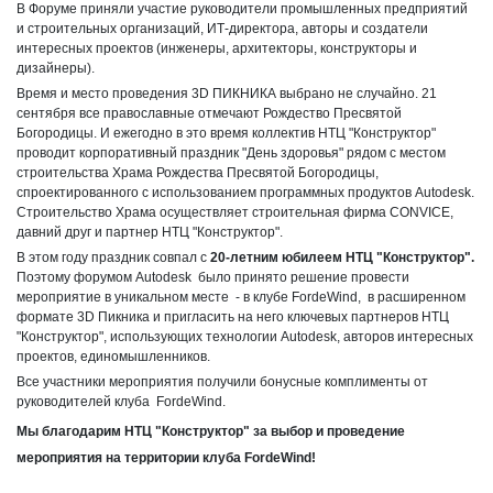
В Форуме приняли участие руководители промышленных предприятий
и строительных организаций, ИТ-директора, авторы и создатели
интересных проектов (инженеры, архитекторы, конструкторы и
дизайнеры).
Время и место проведения 3D ПИКНИКА выбрано не случайно. 21
сентября все православные отмечают Рождество Пресвятой
Богородицы. И ежегодно в это время коллектив НТЦ "Конструктор"
проводит корпоративный праздник "День здоровья" рядом с местом
строительства Храма Рождества Пресвятой Богородицы,
спроектированного с использованием программных продуктов Autodesk.
Строительство Храма осуществляет строительная фирма CONVICE,
давний друг и партнер НТЦ "Конструктор".
В этом году праздник совпал с
20-летним юбилеем НТЦ "Конструктор".
Поэтому форумом Autodesk было принято решение провести
мероприятие в уникальном месте - в клубе FordeWind, в расширенном
формате 3D Пикника и пригласить на него ключевых партнеров НТЦ
"Конструктор", использующих технологии Autodesk, авторов интересных
проектов, единомышленников.
Все участники мероприятия получили бонусные комплименты от
руководителей клуба FordeWind.
Мы благодарим НТЦ "Конструктор" за выбор и проведение
мероприятия на территории клуба FordeWind!